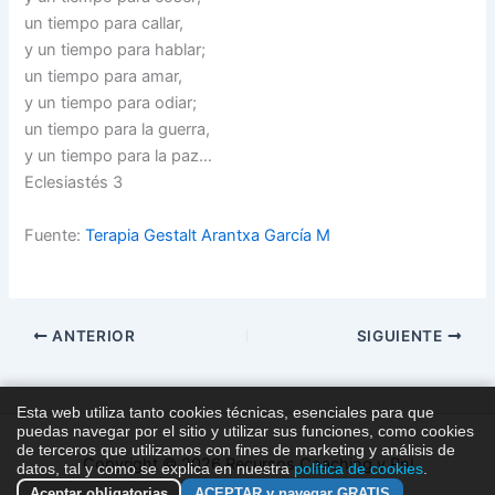
un tiempo para callar,
y un tiempo para hablar;
un tiempo para amar,
y un tiempo para odiar;
un tiempo para la guerra,
y un tiempo para la paz…
Eclesiastés 3
Fuente:
Terapia Gestalt Arantxa García M
ANTERIOR
SIGUIENTE
Esta web utiliza tanto cookies técnicas, esenciales para que
puedas navegar por el sitio y utilizar sus funciones, como cookies
de terceros que utilizamos con fines de marketing y análisis de
Copyright © 2026 Recursos Coaching y Pnl
datos, tal y como se explica en nuestra
política de cookies
.
Aceptar obligatorias
ACEPTAR y navegar GRATIS