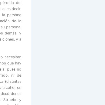
 pérdida del
la, es decir,
n la persona
tación de la
 su persona:
los demás, y
iciones, y a
no necesitan
emos que hay
eja, pues no
rido, ni de
a (distintas
 alcohol en
 desórdenes
: Stroebe y