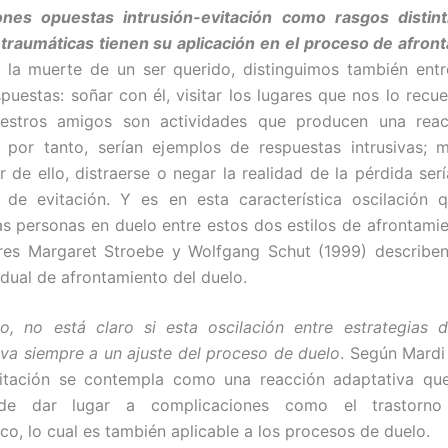
ones opuestas intrusión-evitación como rasgos distint
traumáticas tienen su aplicación en el proceso de afron
 la muerte de un ser querido, distinguimos también ent
spuestas: soñar con él, visitar los lugares que nos lo recue
estros amigos son actividades que producen una reac
 por tanto, serían ejemplos de respuestas intrusivas; 
ar de ello, distraerse o negar la realidad de la pérdida ser
 de evitación. Y es en esta característica oscilación 
as personas en duelo entre estos dos estilos de afrontamie
ores Margaret Stroebe y Wolfgang Schut (1999) describe
dual de afrontamiento del duelo.
, no está claro si esta oscilación entre estrategias d
leva siempre a un ajuste del proceso de duelo
. Según Mardi
evitación se contempla como una reacción adaptativa que
de dar lugar a complicaciones como el trastorno
co, lo cual es también aplicable a los procesos de duelo.