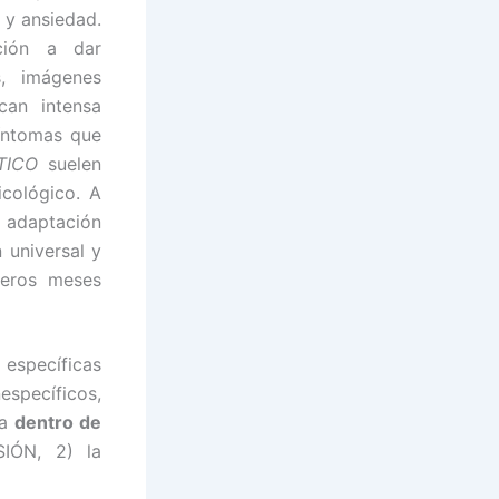
 y ansiedad.
ición a dar
s, imágenes
can intensa
síntomas que
TICO
suelen
icológico. A
a adaptación
 universal y
meros meses
específicas
específicos,
ca
dentro de
SIÓN, 2) la