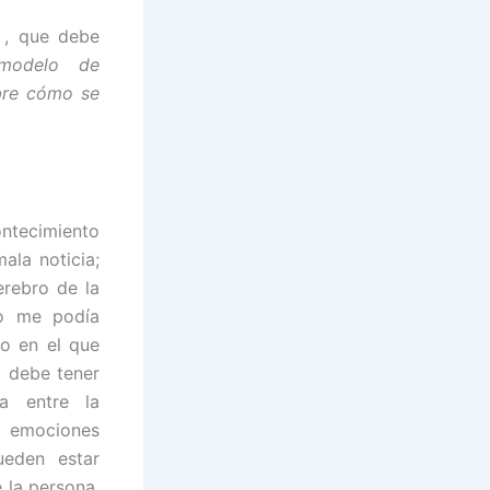
, que debe
modelo de
bre cómo se
ntecimiento
ala noticia;
erebro de la
No me podía
no en el que
o debe tener
a entre la
la emociones
ueden estar
 la persona.