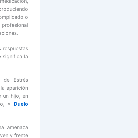
 medicación,
produciendo
complicado o
profesional
aciones.
s respuestas
significa la
o de Estrés
la aparición
 un hijo, en
ulo, »
Duelo
una amenaza
iven y frente