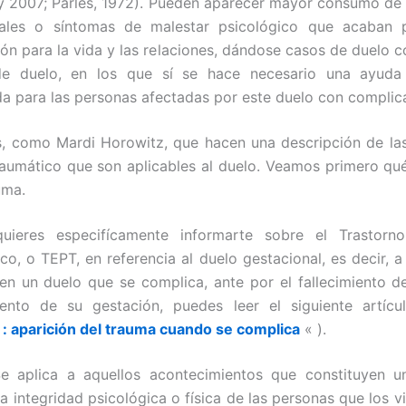
y 2007; Parles, 1972). Pueden aparecer mayor consumo de
rales o síntomas de malestar psicológico que acaban 
ión para la vida y las relaciones, dándose casos de duelo 
de duelo, en los que sí se hace necesario una ayuda 
da para las personas afectadas por este duelo con complic
, como Mardi Horowitz, que hacen una descripción de la
raumático que son aplicables al duelo. Veamos primero qué 
uma.
quieres especifícamente informarte sobre el Trastorn
co, o TEPT, en referencia al duelo gestacional, es decir, a 
en un duelo que se complica, ante por el fallecimiento de
nto de su gestación, puedes leer el siguiente artíc
 : aparición del trauma cuando se complica
« ).
 aplica a aquellos acontecimientos que constituyen 
a integridad psicológica o física de las personas que los v