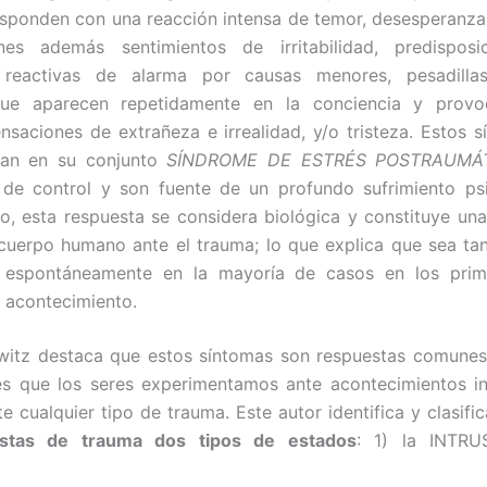
esponden con una reacción intensa de temor, desesperanza
s además sentimientos de irritabilidad, predispos
 reactivas de alarma por causas menores, pesadilla
que aparecen repetidamente en la conciencia y provo
ensaciones de extrañeza e irrealidad, y/o tristeza. Estos 
an en su conjunto
SÍNDROME DE ESTRÉS POSTRAUMÁ
 de control y son fuente de un profundo sufrimiento ps
lo, esta respuesta se considera biológica y constituye un
 cuerpo humano ante el trauma; lo que explica que sea tan
 espontáneamente en la mayoría de casos en los pri
 acontecimiento.
witz destaca que estos síntomas son respuestas comunes 
es que los seres experimentamos ante acontecimientos in
te cualquier tipo de trauma. Este autor identifica y clasifi
estas de trauma dos tipos de estados
: 1) la INTRU