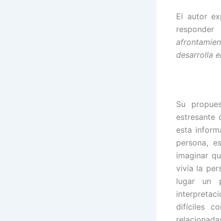
El autor e
responder 
afrontamie
desarrolla 
Su propues
estresante 
esta inform
persona, e
imaginar qu
vivía la pe
lugar un 
interpretac
difíciles 
relacionada