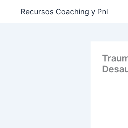
Ir
Recursos Coaching y Pnl
al
contenido
Traum
Desau