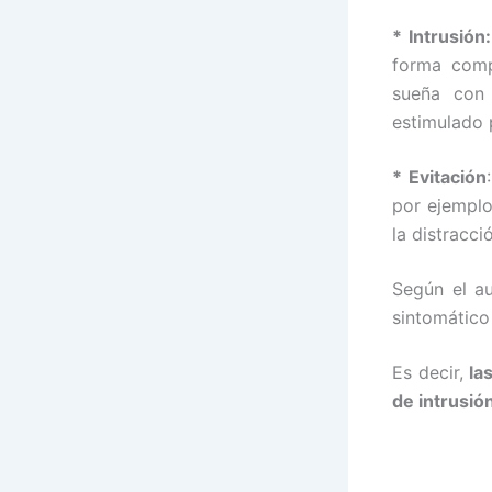
* Intrusión:
forma comp
sueña con 
estimulado 
* Evitación
por ejemplo
la distracci
Según el au
sintomático
Es decir,
la
de intrusió