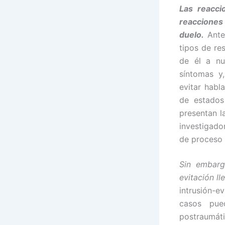
Las reacci
reacciones 
duelo.
Ante
tipos de re
de él a nu
síntomas y,
evitar habl
de estados
presentan l
investigad
de proceso 
Sin embargo
evitación l
intrusión-
casos pue
postraumáti