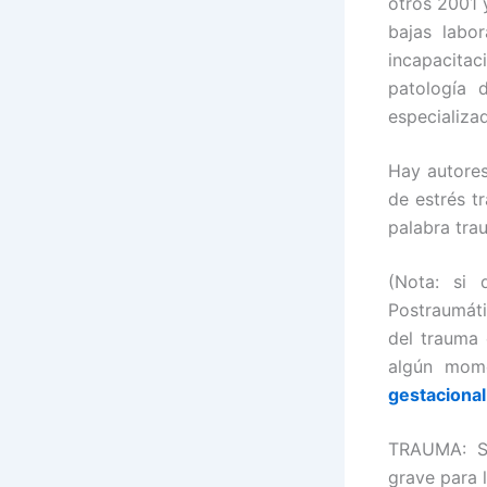
otros 2001 
bajas labo
incapacitac
patología 
especializa
Hay autores
de estrés t
palabra tra
(Nota: si 
Postraumáti
del trauma 
algún mome
gestacional
TRAUMA: Se
grave para l