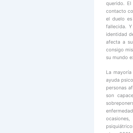
querido. El
contacto con
el duelo es
fallecida. 
identidad d
afecta a su
consigo mis
su mundo exi
La mayoría 
ayuda psico
personas af
son capace
sobreponers
enfermedad
ocasiones,
psiquiátri