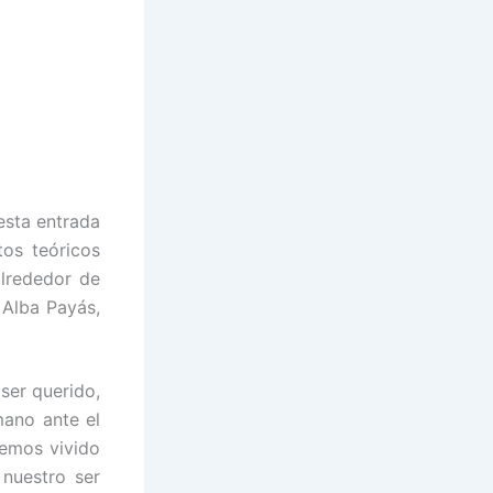
esta entrada
tos teóricos
alrededor de
 Alba Payás,
ser querido,
mano ante el
hemos vivido
 nuestro ser