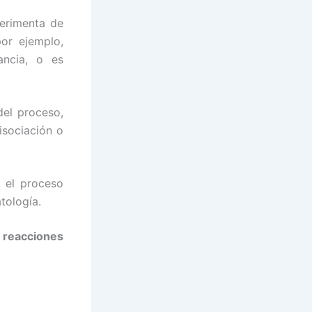
perimenta de
or ejemplo,
ancia, o es
del proceso,
isociación o
, el proceso
tología.
e reacciones