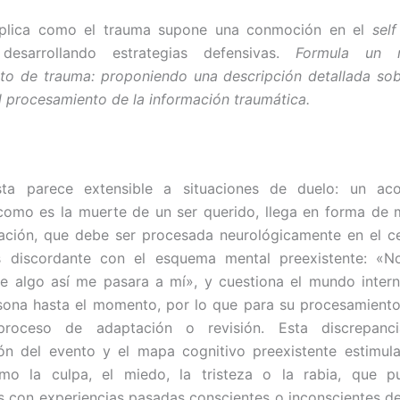
xplica como el trauma supone una conmoción en el
self
desarrollando estrategias defensivas.
Formula un 
nto de trauma: proponiendo una descripción detallada so
el procesamiento de la información traumática.
ta parece extensible a situaciones de duelo: un aco
como es la muerte de un ser querido, llega en forma de m
ación, que debe ser procesada neurológicamente en el c
s discordante con el esquema mental preexistente: «
e algo así me pasara a mí», y cuestiona el mundo inter
rsona hasta el momento, por lo que para su procesamient
proceso de adaptación o revisión. Esta discrepanci
ión del evento y el mapa cognitivo preexistente estimu
como la culpa, el miedo, la tristeza o la rabia, que p
s con experiencias pasadas conscientes o inconscientes de