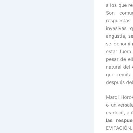
a los que r
Son comune
respuestas
invasivas 
angustia, s
se denomin
estar fuera
pesar de el
natural del
que remita
después del
Mardi Horo
o universal
es decir, an
las respu
EVITACIÓN.