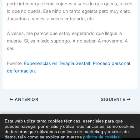
parte interior que tenía cojones y sabía lo que quería, o bien
lo que no quería. Ese niño un tanto egoísta pero muy claro.
Juguetón a veces, a veces enfadado, etc.
A veces, me parece que estoy esperando que llegue la
muerte. Sí, es miedo supongo. A no saber. A moverme. A
ser.
Fuente:
Experiencias en Terapia Gestalt: Proceso personal
de formación.
ANTERIOR
SIGUIENTE
Esta web utiliza tanto cookies técnicas, esenciales para que
puedas navegar por el sitio y utilizar sus funciones, como cookies
de terceros que utilizamos con fines de marketing y análisis de
Copyright © 2026 Recursos Coaching y Pnl
datos, tal y como se explica en nuestra
política de cookies
.