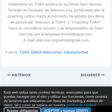
tratamiento en TDAH adultos en la Clínica Sant Gervasi .
También es fundador de Atencion.org, portal dedicado al
coaching online. Hasta el momento ha editado dos libros
de psicología “Atención al TDAH” y “Coaching TDAH”.
Tiene un consultorio privado y es emprendedor en Start-
UpChile con la empresa Amindterapia.com.
E-mail. atencion.org(arroba)gmail.com
Fuente:
TDAH, Déficit Atencional / Hiperactividad
ANTERIOR
SIGUIENTE
Esta web utiliza tanto cookies técnicas, esenciales para que
puedas navegar por el sitio y utilizar sus funciones, como cookies
de terceros que utilizamos con fines de marketing y análisis de
Copyright © 2026 Recursos Coaching y Pnl
datos, tal y como se explica en nuestra
política de cookies
.
Aceptar obligatorias
ACEPTAR y navegar GRATIS