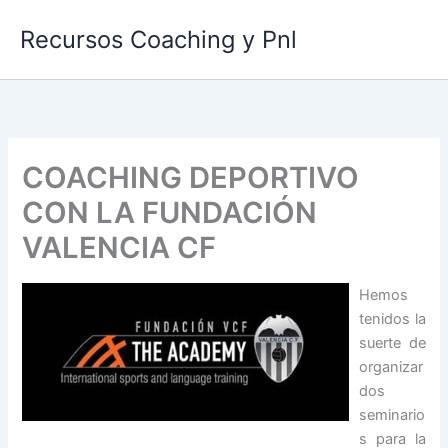
Ir
Recursos Coaching y Pnl
al
contenido
COACHING DEPORTIVO
CON LA FUNDACIÓN
VALENCIA CF
Hemos
tenidos la
suerte de
organizar
dos
seminario
s para
la