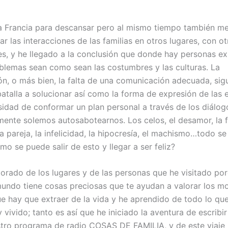
a Francia para descansar pero al mismo tiempo también me
r las interacciones de las familias en otros lugares, con o
s, y he llegado a la conclusión que donde hay personas exi
lemas sean como sean las costumbres y las culturas. La
n, o más bien, la falta de una comunicación adecuada, sig
batalla a solucionar así como la forma de expresión de las
sidad de conformar un plan personal a través de los diálog
ente solemos autosabotearnos. Los celos, el desamor, la f
a pareja, la infelicidad, la hipocresía, el machismo…todo se 
o se puede salir de esto y llegar a ser feliz?
rado de los lugares y de las personas que he visitado po
mundo tiene cosas preciosas que te ayudan a valorar los 
e hay que extraer de la vida y he aprendido de todo lo qu
vivido; tanto es así que he iniciado la aventura de escribir 
stro programa de radio COSAS DE FAMILIA, y de este viaje 