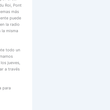
du Roi, Pont
blemas más
mente puede
en la radio
n la misma
nte todo un
tomamos
los jueves,
ar a través
a para