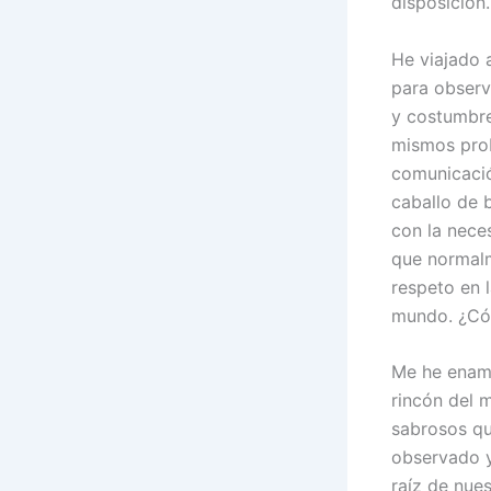
disposición.
He viajado 
para observa
y costumbre
mismos prob
comunicació
caballo de 
con la nece
que normalm
respeto en l
mundo. ¿Cóm
Me he enamo
rincón del 
sabrosos qu
observado y 
raíz de nue