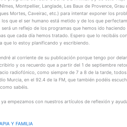
(Nîmes, Montpellier, Langlade, Les Baux de Provence, Grau 
gues Mortes, Caveirac, etc.) para intentar exponer los pro
 los que el ser humano está metido y de los que perfecta
bro será un reflejo de los programas que hemos ido haciendo 
mas que cada día hemos tratado. Espero que lo recibáis co
la que lo estoy planificando y escribiendo.
ndré al corriente de su publicación porque tengo por dela
cribirlo y os recuerdo que a partir del 1 de septiembre re
acio radiofónico, como siempre de 7 a 8 de la tarde, todos 
io Murcia, en el 92.4 de la FM, que también podéis escuch
, como sabéis.
 ya empezamos con nuestros artículos de reflexión y ayud
APIA Y FAMILIA