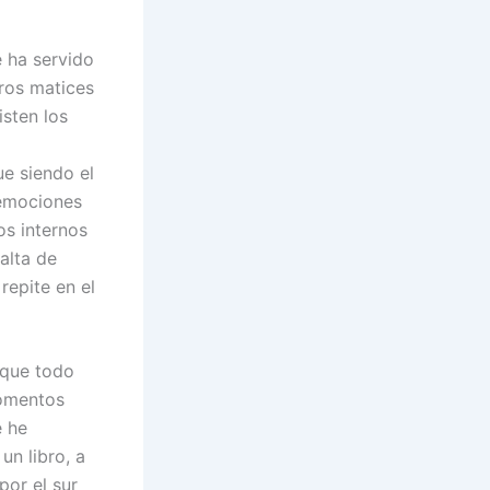
 ha servido
tros matices
sten los
ue siendo el
 emociones
os internos
alta de
repite en el
rque todo
momentos
e he
un libro, a
por el sur