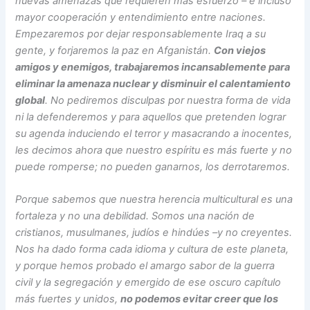
nuevas amenazas que requieren más esfuerzo – e incluso
mayor cooperación y entendimiento entre naciones.
Empezaremos por dejar responsablemente Iraq a su
gente, y forjaremos la paz en Afganistán.
Con viejos
amigos y enemigos, trabajaremos incansablemente para
eliminar la amenaza nuclear y disminuir el calentamiento
global
. No pediremos disculpas por nuestra forma de vida
ni la defenderemos y para aquellos que pretenden lograr
su agenda induciendo el terror y masacrando a inocentes,
les decimos ahora que nuestro espíritu es más fuerte y no
puede romperse; no pueden ganarnos, los derrotaremos.
Porque sabemos que nuestra herencia multicultural es una
fortaleza y no una debilidad. Somos una nación de
cristianos, musulmanes, judíos e hindúes –y no creyentes.
Nos ha dado forma cada idioma y cultura de este planeta,
y porque hemos probado el amargo sabor de la guerra
civil y la segregación y emergido de ese oscuro capítulo
más fuertes y unidos,
no podemos evitar creer que los