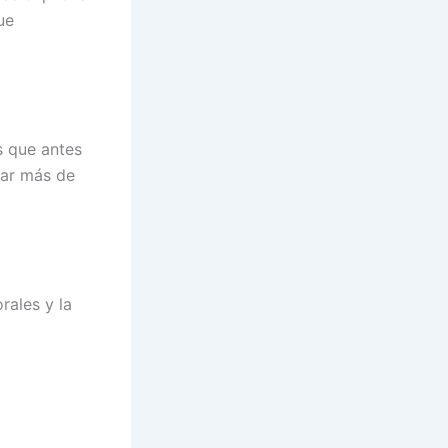
ue
s que antes
var más de
rales y la