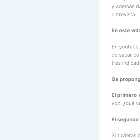
y además da
entrevista.
En este víd
En youtube 
de sacar co
tres indicad
Os propongo
El primero
e
voz, ¿qué v
El segundo
Si tuvieras 