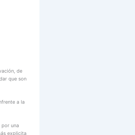
vación, de
rdar que son
frente a la
n por una
ás explicita