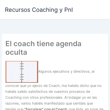
Ir
Recursos Coaching y Pnl
al
contenido
El coach tiene agenda
oculta
Algunos ejecutivos y directivos, al
conocer que yo ejerzo de Coach, me habéis dicho que no
habéis salido satisfechos de vuestros procesos de
Coaching con otros profesionales. Al indagar yo en las
razones, varios habéis manifestado que sentíais que
teníais que
"forcejear" con el Coach;
que éste, en lugar de