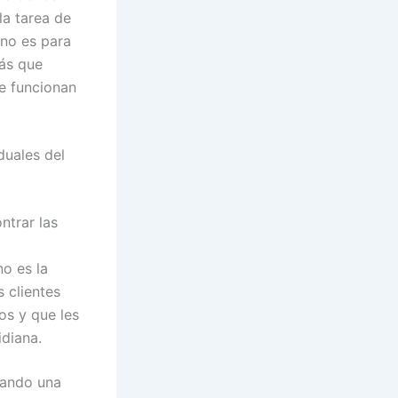
la tarea de
 no es para
más que
ue funcionan
duales del
ntrar las
o es la
 clientes
os y que les
idiana.
uando una