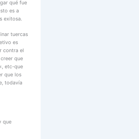
ugar qué fue
Esto es a
s exitosa.
inar tuercas
jetivo es
r contra el
 creer que
«, etc-que
r que los
e, todavía
y que