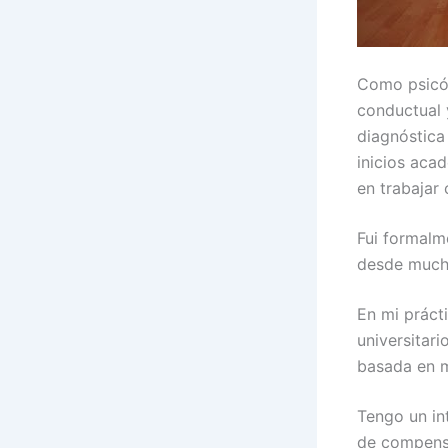
Como psicól
conductual y
diagnóstica 
inicios acad
en trabajar 
Fui formalm
desde muchí
En mi práct
universitar
basada en m
Tengo un in
de compensa