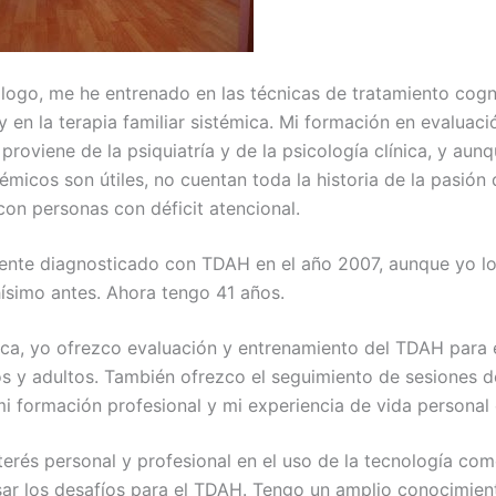
ogo, me he entrenado en las técnicas de tratamiento cogn
 en la terapia familiar sistémica. Mi formación en evaluaci
proviene de la psiquiatría y de la psicología clínica, y aun
émicos son útiles, no cuentan toda la historia de la pasión
con personas con déficit atencional.
ente diagnosticado con TDAH en el año 2007, aunque yo lo
simo antes. Ahora tengo 41 años.
ica, yo ofrezco evaluación y entrenamiento del TDAH para 
ios y adultos. También ofrezco el seguimiento de sesiones 
i formación profesional y mi experiencia de vida persona
terés personal y profesional en el uso de la tecnología co
r los desafíos para el TDAH. Tengo un amplio conocimien