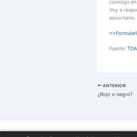
conmigo en 
Voy a respo
escucharlo.
>>Formular
Fuente:
TDAH
ANTERIOR
¿Rojo o negro?