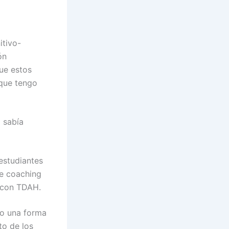
itivo-
ón
que estos
 que tengo
 sabía
estudiantes
de coaching
l con TDAH.
mo una forma
to de los