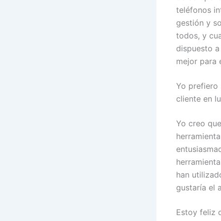
teléfonos i
gestión y s
todos, y cu
dispuesto a 
mejor para e
Yo prefiero
cliente en l
Yo creo que
herramienta
entusiasmad
herramienta
han utiliza
gustaría el 
Estoy feliz