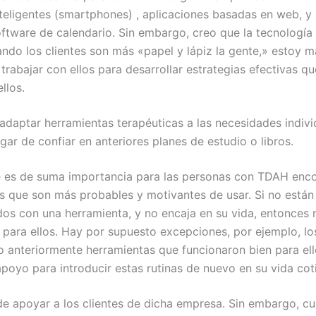
nteligentes (smartphones) , aplicaciones basadas en web, y 
oftware de calendario. Sin embargo, creo que la tecnología
ando los clientes son más «papel y lápiz la gente,» estoy 
trabajar con ellos para desarrollar estrategias efectivas q
llos.
 adaptar herramientas terapéuticas a las necesidades indivi
ugar de confiar en anteriores planes de estudio o libros.
 es de suma importancia para las personas con TDAH enco
s que son más probables y motivantes de usar. Si no están
os con una herramienta, y no encaja en su vida, entonces n
 para ellos. Hay por supuesto excepciones, por ejemplo, los
do anteriormente herramientas que funcionaron bien para ell
apoyo para introducir estas rutinas de nuevo en su vida cot
 de apoyar a los clientes de dicha empresa. Sin embargo, c