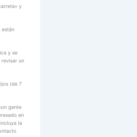
carreta» y
 están
ica y se
 revisar un
ijos (de 7
 con gente
teresado en
incluya la
contacto