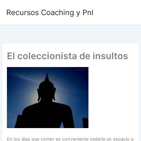
Ir
Recursos Coaching y Pnl
al
contenido
El coleccionista de insultos
En los días que corren es conveniente cederle un espacio a