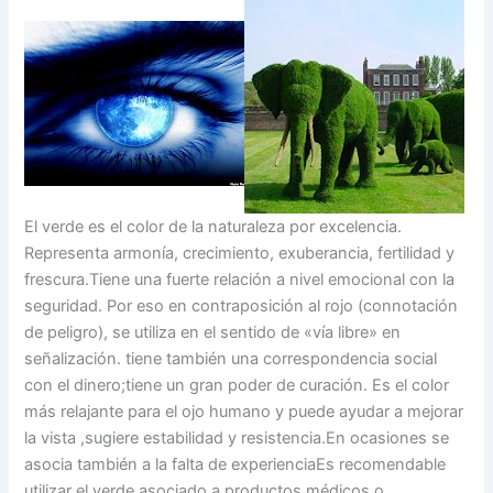
El verde es el color de la naturaleza por excelencia.
Representa armonía, crecimiento, exuberancia, fertilidad y
frescura.Tiene una fuerte relación a nivel emocional con la
seguridad. Por eso en contraposición al rojo (connotación
de peligro), se utiliza en el sentido de «vía libre» en
señalización. tiene también una correspondencia social
con el dinero;tiene un gran poder de curación. Es el color
más relajante para el ojo humano y puede ayudar a mejorar
la vista ,sugiere estabilidad y resistencia.En ocasiones se
asocia también a la falta de experienciaEs recomendable
utilizar el verde asociado a productos médicos o