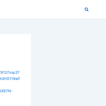
Buscar
79137.mp3?
tdHGYi9alf
XX67N-
-