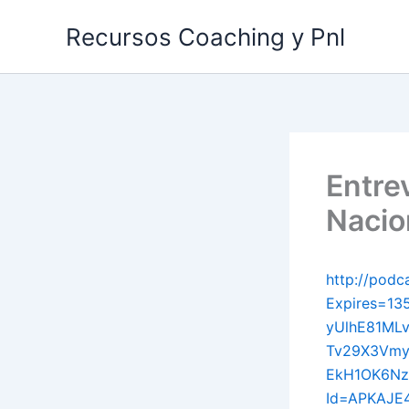
Ir
Recursos Coaching y Pnl
al
contenido
Entrev
Nacio
http://pod
Expires=1
yUlhE81ML
Tv29X3Vmy
EkH1OK6Nz
Id=APKAJ