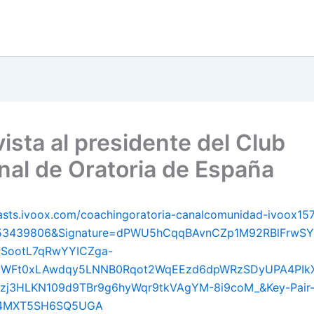
ista al presidente del Club
nal de Oratoria de España
casts.ivoox.com/coachingoratoria-canalcomunidad-ivoox15
353439806&Signature=dPWU5hCqqBAvnCZp1M92RBlFrwSY
vSootL7qRwYYICZga-
WFt0xLAwdqy5LNNB0Rqot2WqEEzd6dpWRzSDyUPA4PIk
zj3HLKN109d9TBr9g6hyWqr9tkVAgYM-8i9coM_&Key-Pair
E4MXT5SH6SQ5UGA