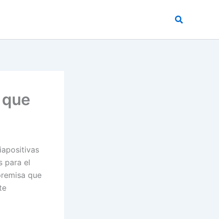
Buscar
 que
iapositivas
s para el
premisa que
te