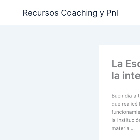
Ir
Recursos Coaching y Pnl
al
contenido
La Es
la int
Buen día a 
que realicé
funcionamie
la Instituci
material…