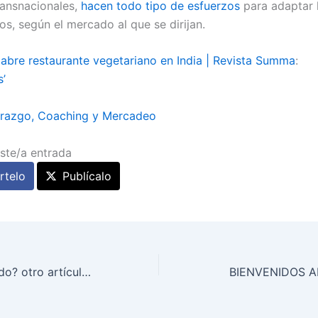
ansnacionales,
hacen todo tipo de esfuerzos
para adaptar 
os, según el mercado al que se dirijan.
abre restaurante vegetariano en India | Revista Summa
:
s’
erazgo, Coaching y Mercadeo
ste/a entrada
telo
Publícalo
¿Te pesa el Pasado? otro artículo en Quiero Vivir Mejor
BIENVENIDOS 