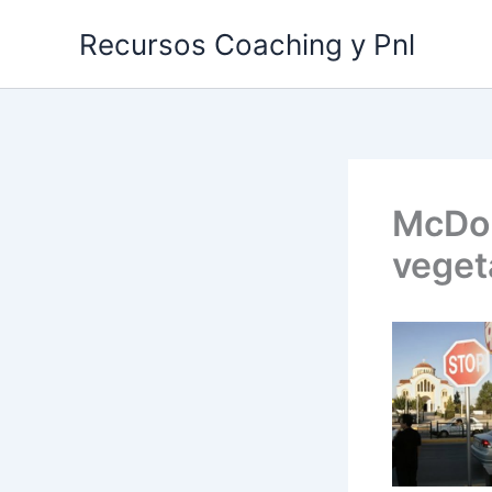
Ir
Recursos Coaching y Pnl
al
contenido
McDon
veget