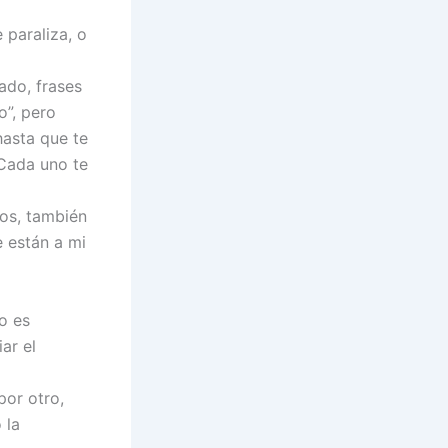
 paraliza, o
ado, frases
o”, pero
hasta que te
Cada uno te
os, también
e están a mi
o es
ar el
por otro,
 la