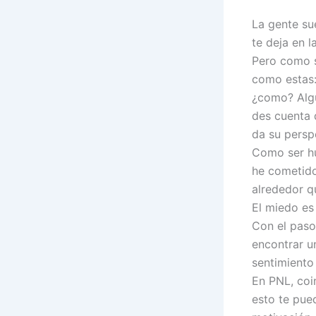
La gente sue
te deja en l
Pero como s
como estas: 
¿como? Algu
des cuenta 
da su persp
Como ser hu
he cometido
alrededor q
El miedo es
Con el paso
encontrar un
sentimiento
En PNL, coi
esto te pued