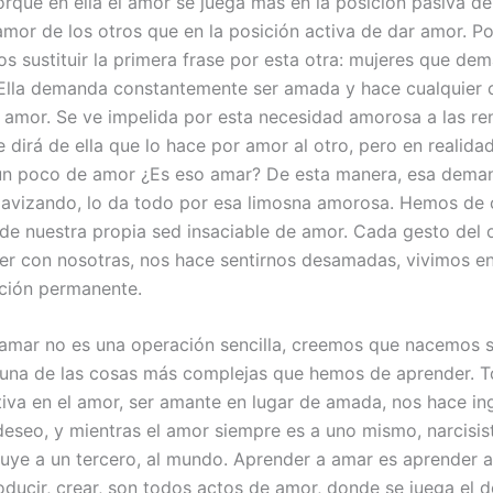
orque en ella el amor se juega más en la posición pasiva d
 amor de los otros que en la posición activa de dar amor. P
os sustituir la primera frase por esta otra: mujeres que de
lla demanda constantemente ser amada y hace cualquier 
 amor. Se ve impelida por esta necesidad amorosa a las r
 dirá de ella que lo hace por amor al otro, pero en realida
 un poco de amor ¿Es eso amar? De esta manera, esa dema
lavizando, lo da todo por esa limosna amorosa. Hemos de 
 de nuestra propia sed insaciable de amor. Cada gesto del 
er con nosotras, nos hace sentirnos desamadas, vivimos e
ción permanente.
amar no es una operación sencilla, creemos que nacemos s
 una de las cosas más complejas que hemos de aprender. 
tiva en el amor, ser amante en lugar de amada, nos hace ing
eseo, y mientras el amor siempre es a uno mismo, narcisist
luye a un tercero, al mundo. Aprender a amar es aprender a
roducir, crear, son todos actos de amor, donde se juega el 