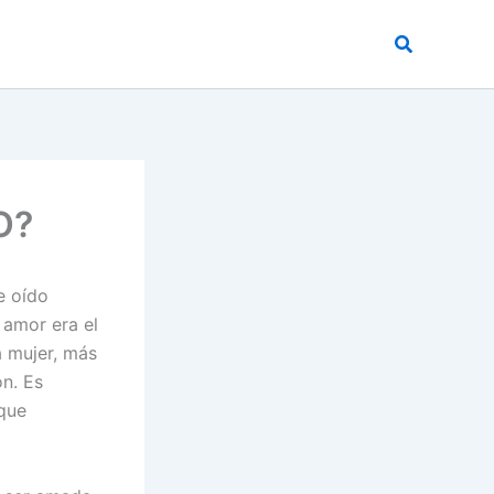
Buscar
O?
he oído
 amor era el
a mujer, más
ón. Es
 que