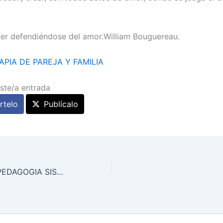
er defendiéndose del amor.William Bouguereau.
APIA DE PAREJA Y FAMILIA
ste/a entrada
telo
Publícalo
HABLANDO DE PEDAGOGIA SISTEMICA CUDEC Y SUS CONTENIDOS