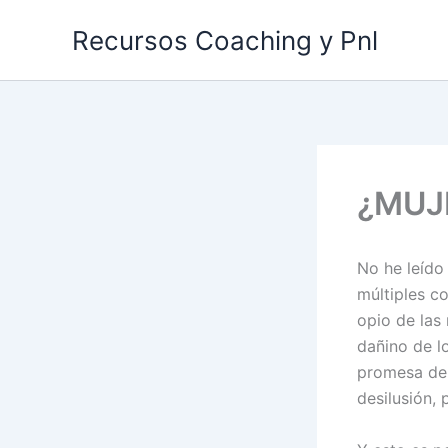
Ir
Recursos Coaching y Pnl
al
contenido
¿MUJ
No he leído 
múltiples co
opio de las 
dañino de lo
promesa de 
desilusión, 