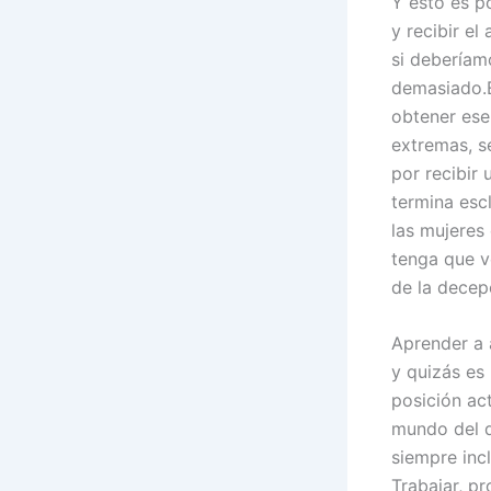
Y esto es p
y recibir el
si deberíam
demasiado.E
obtener ese
extremas, se
por recibir
termina esc
las mujeres
tenga que v
de la decep
Aprender a 
y quizás es
posición ac
mundo del d
siempre inc
Trabajar, p