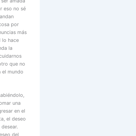
e ser amada
or eso no sé
mandan
cosa por
enuncias más
d lo hace
nda la
cuidarnos
otro que no
n el mundo
abiéndolo,
Tomar una
resar en el
a, el deseo
 desear.
deseo del