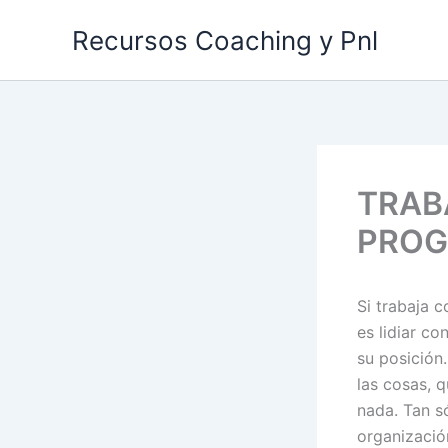
Ir
Recursos Coaching y Pnl
al
contenido
TRAB
PROG
Si trabaja 
es lidiar co
su posición
las cosas, q
nada. Tan s
organizació