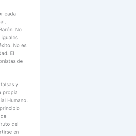
or cada
al,
Barón. No
 iguales
éxito. No es
ad. El
onistas de
falsas y
a propia
cial Humano,
principio
 de
fruto del
rtirse en