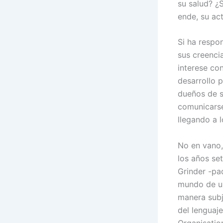
su salud? ¿
ende, su ac
Si ha respo
sus creenci
interese co
desarrollo 
dueños de s
comunicarse
llegando a l
No en vano,
los años set
Grinder -pa
mundo de un
manera subj
del lenguaje
Organisatio