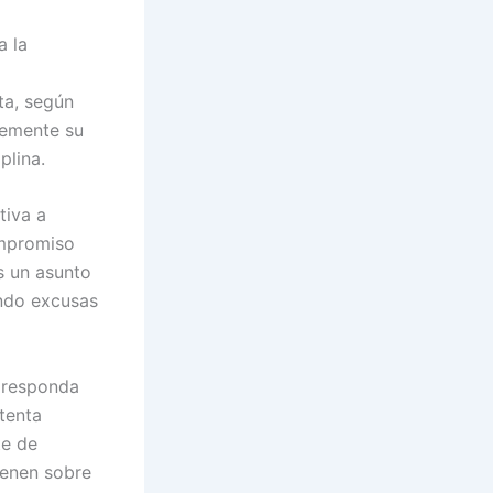
a la
ta, según
temente su
plina.
tiva a
ompromiso
s un asunto
ando excusas
, responda
tenta
te de
ienen sobre