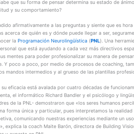
Sabe que su forma de pensar determina su estado de ánimo
titud y su comportamiento?
ndido afirmativamente a las preguntas y siente que es hora 
as acerca de quién es y dónde puede llegar a ser, segurame
nocer la
Programación Neurolingüística
(
PNL
). Una herrami
personal que está ayudando a cada vez más directivos espa
us mentes para poder profesionalizar su manera de pensar
. Y poco a poco, por medio de procesos de coaching, tam
os mandos intermedios y al grueso de las plantillas profesi
 su eficacia está avalada por cuatro décadas de funcionam
enta, el informático Richard Bandler y el psicólogo y lingüi
dres de la PNL- demostraron que «los seres humanos perci
a forma única y particular, pues interpretamos la realidad
etiva, comunicando nuestras experiencias mediante un us
», explica la coach Maite Barón, directora de Building Visi
ns y experta en PNL.