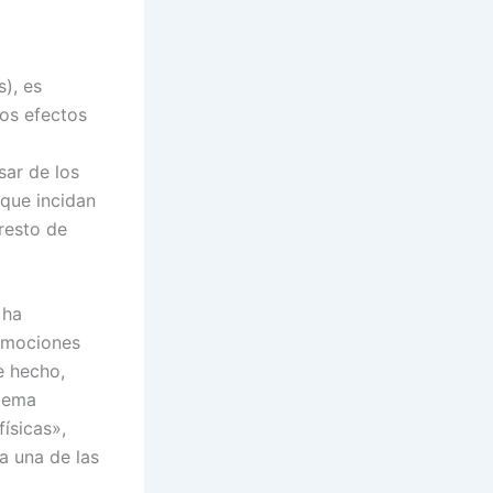
), es
os efectos
sar de los
 que incidan
 resto de
 ha
emociones
e hecho,
stema
ísicas»,
a una de las