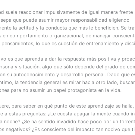
d suela reaccionar impulsivamente de igual manera frente 
 sepa que puede asumir mayor responsabilidad eligiendo
ente la actitud y la conducta que más le beneficien. Se tra
s en comportamiento organizacional, de manejar conscien
 pensamientos, lo que es cuestión de entrenamiento y disci
tivo es que aprenda a dar la respuesta más positiva y proac
ersona y situación, algo que sólo depende del grado de c
on su autoconocimiento y desarrollo personal. Dado que e
íntimo, la tendencia general es mirar hacia otro lado, busc
iones para no asumir un papel protagonista en la vida.
ere, para saber en qué punto de este aprendizaje se halla
e a estas preguntas: ¿Le cuesta apagar la mente cuando in
la noche? ¿Se ha sentido invadido hace poco por un torren
s negativos? ¿Es consciente del impacto tan nocivo que t