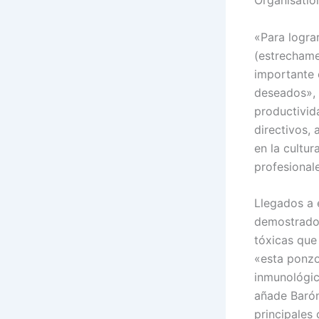
«Para lograr
(estrechame
importante 
deseados», 
productivid
directivos,
en la cultur
profesional
Llegados a 
demostrado 
tóxicas que
«esta ponzo
inmunológic
añade Barón
principales