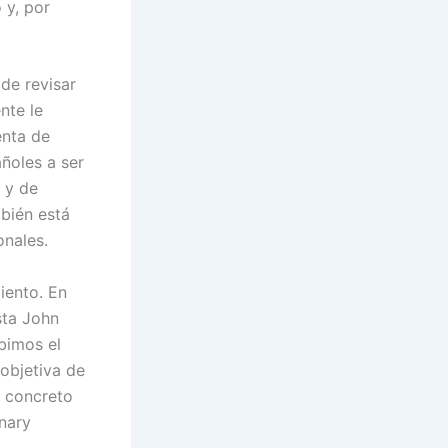
 y, por
de revisar
nte le
enta de
ñoles a ser
 y de
bién está
onales.
iento. En
sta John
bimos el
 objetiva de
o concreto
onary