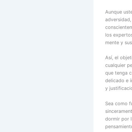
Aunque uste
adversidad,
conscientem
los experto
mente y sus
Así, el obje
cualquier p
que tenga c
delicado e 
y justificac
Sea como fu
sincerament
dormir por 
pensamiento