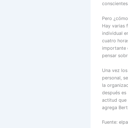
conscientes
Pero ¿cómo 
Hay varias 
individual e
cuatro hora
importante 
pensar sobr
Una vez los
personal, s
la organiza
después es 
actitud que
agrega Bert
Fuente: elp