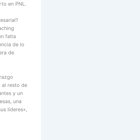
rto en PNL.
esarial?
aching
en falta
ncia de lo
era de
erazgo
 al resto de
antes y un
esas, una
us líderes»,