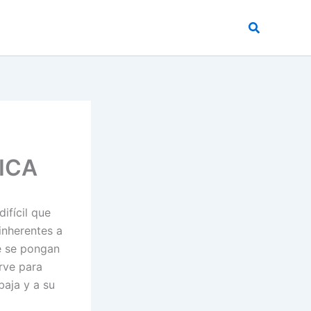
Buscar
ICA
ifícil que
 inherentes a
e se pongan
irve para
baja y a su