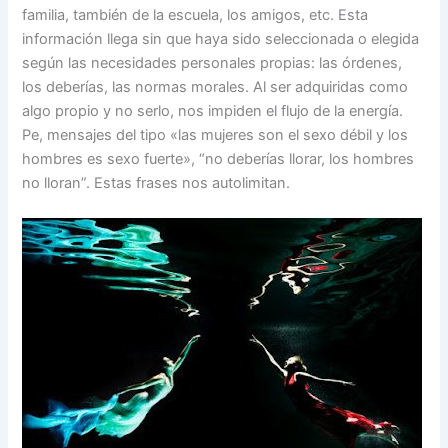
familia, también de la escuela, los amigos, etc. Esta
información llega sin que haya sido seleccionada o elegida
según las necesidades personales propias: las órdenes,
los deberías, las normas morales. Al ser adquiridas como
algo propio y no serlo, nos impiden el flujo de la energía.
Pe, mensajes del tipo «las mujeres son el sexo débil y los
hombres es sexo fuerte», “no deberías llorar, los hombres
no lloran”. Estas frases nos autolimitan.