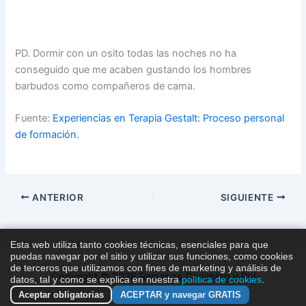
PD. Dormir con un osito todas las noches no ha
conseguido que me acaben gustando los hombres
barbudos como compañeros de cama.
Fuente:
Experiencias en Terapia Gestalt: Proceso personal
de formación.
ANTERIOR
SIGUIENTE
Esta web utiliza tanto cookies técnicas, esenciales para que
puedas navegar por el sitio y utilizar sus funciones, como cookies
de terceros que utilizamos con fines de marketing y análisis de
Copyright © 2026 Recursos Coaching y Pnl
datos, tal y como se explica en nuestra
política de cookies
.
Aceptar obligatorias
ACEPTAR y navegar GRATIS